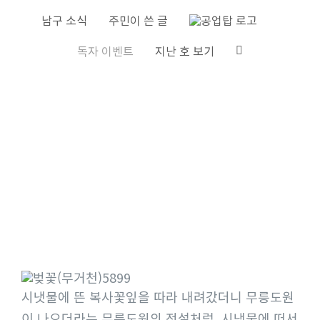
S
남구 소식
주민이 쓴 글
k
독자 이벤트
지난 호 보기
i
p
t
o
c
o
n
t
e
n
t
시냇물에 뜬 복사꽃잎을 따라 내려갔더니 무릉도원
이 나오더라는 무릉도원의 전설처럼, 시냇물에 떠서