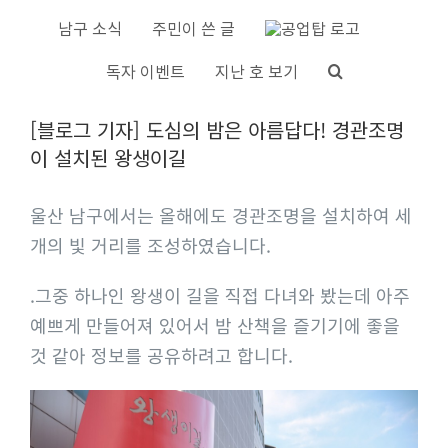
S
남구 소식
주민이 쓴 글
k
독자 이벤트
지난 호 보기
i
V
p
[블로그 기자] 도심의 밤은 아름답다! 경관조명
i
t
이 설치된 왕생이길
e
o
w
c
울산 남구에서는 올해에도 경관조명을 설치하여 세
L
o
개의 빛 거리를 조성하였습니다.
a
n
r
t
.그중 하나인 왕생이 길을 직접 다녀와 봤는데 아주
g
e
예쁘게 만들어져 있어서 밤 산책을 즐기기에 좋을
e
n
것 같아 정보를 공유하려고 합니다.
r
t
I
m