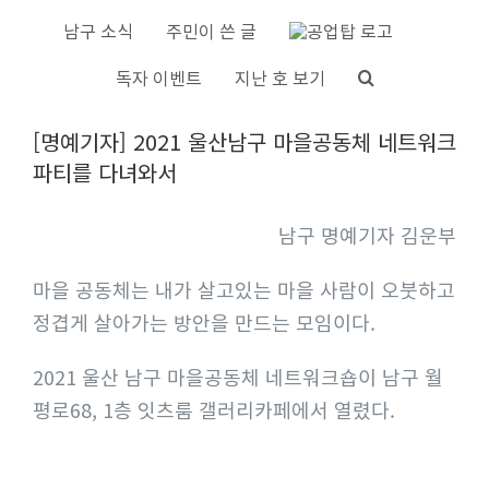
S
남구 소식
주민이 쓴 글
k
독자 이벤트
지난 호 보기
i
V
p
[명예기자] 2021 울산남구 마을공동체 네트워크
i
t
파티를 다녀와서
e
o
w
c
남구 명예기자 김운부
L
o
a
n
마을 공동체는 내가 살고있는 마을 사람이 오붓하고
r
t
정겹게 살아가는 방안을 만드는 모임이다.
g
e
e
n
2021 울산 남구 마을공동체 네트워크숍이 남구 월
r
t
평로68, 1층 잇츠룸 갤러리카페에서 열렸다.
I
m