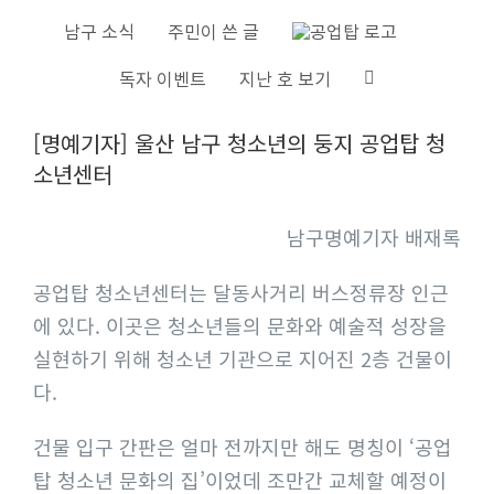
S
남구 소식
주민이 쓴 글
k
독자 이벤트
지난 호 보기
i
V
p
[명예기자] 울산 남구 청소년의 둥지 공업탑 청
i
t
소년센터
e
o
w
c
남구명예기자 배재록
L
o
a
n
공업탑 청소년센터는 달동사거리 버스정류장 인근
r
t
에 있다. 이곳은 청소년들의 문화와 예술적 성장을
g
e
실현하기 위해 청소년 기관으로 지어진 2층 건물이
e
n
다.
r
t
I
건물 입구 간판은 얼마 전까지만 해도 명칭이 ‘공업
m
탑 청소년 문화의 집’이었데 조만간 교체할 예정이