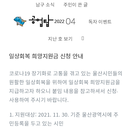
S
남구 소식
주민이 쓴 글
k
i
독자 이벤트
p
지난 호 보기
t
V
o
일상회복 희망지원금 신청 안내
i
c
e
o
코로나19 장기화로 고통을 겪고 있는 울산시민들의
w
n
원활한 일상회복을 위하여 일상회복 희망지원금을
L
t
지급하고자 하오니 붙임 내용을 참고하셔서 신청‧
a
e
사용하여 주시기 바랍니다.
r
n
g
t
1. 지원대상: 2021. 11. 30. 기준 울산광역시에 주
e
민등록을 두고 있는 시민
r