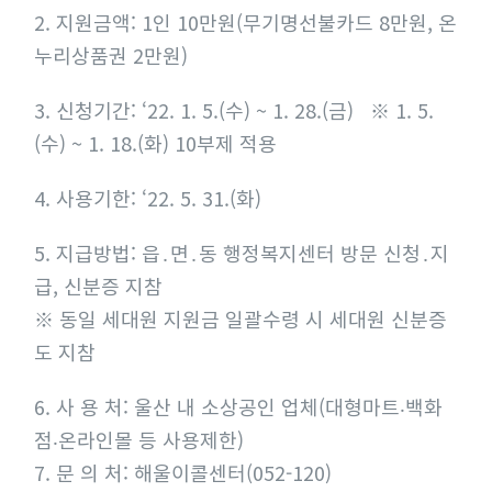
I
2. 지원금액: 1인 10만원(무기명선불카드 8만원, 온
m
누리상품권 2만원)
a
3. 신청기간: ‘22. 1. 5.(수) ~ 1. 28.(금) ※ 1. 5.
g
(수) ~ 1. 18.(화) 10부제 적용
e
4. 사용기한: ‘22. 5. 31.(화)
5. 지급방법: 읍․면․동 행정복지센터 방문 신청․지
급, 신분증 지참
※ 동일 세대원 지원금 일괄수령 시 세대원 신분증
도 지참
6. 사 용 처: 울산 내 소상공인 업체(대형마트‧백화
점‧온라인몰 등 사용제한)
7. 문 의 처: 해울이콜센터(052-120)