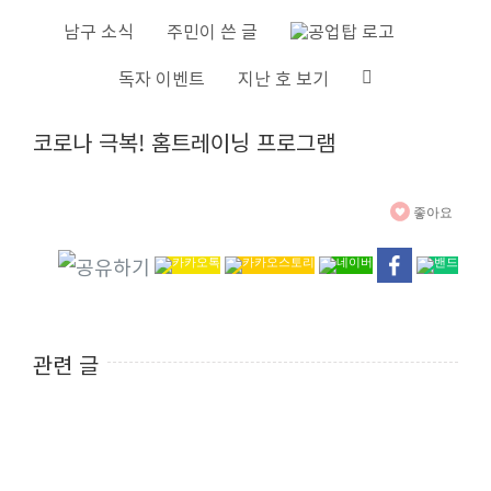
S
남구 소식
주민이 쓴 글
k
독자 이벤트
지난 호 보기
i
V
p
코로나 극복! 홈트레이닝 프로그램
i
t
e
o
w
c
좋아요
L
o
a
n
r
t
g
e
관련 글
e
n
r
t
I
m