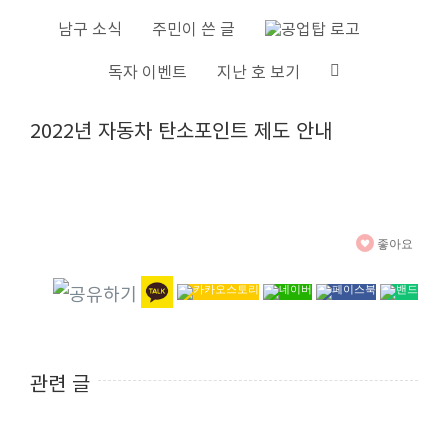
S
남구 소식
주민이 쓴 글
k
독자 이벤트
지난 호 보기
i
V
p
2022년 자동차 탄소포인트 제도 안내
i
t
e
o
w
c
L
o
좋아요
a
n
r
t
g
e
e
n
r
t
관련 글
I
m