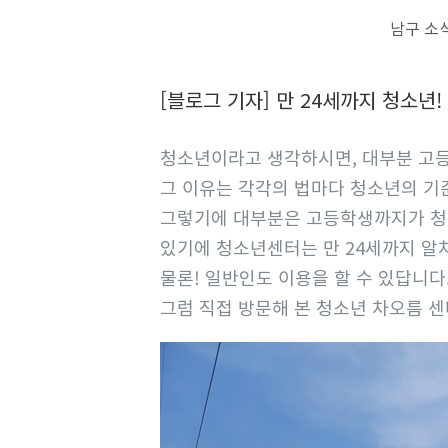
S
남구 소
k
V
i
[블로그 기자] 만 24세까지 청소
i
p
e
t
청소년이라고 생각하시면, 대부분 고
w
o
그 이유는 각각의 법마다 청소년의 기
L
c
그렇기에 대부분은 고등학생까지가 청
a
o
있기에 청소년센터는 만 24세까지 알차
r
n
물론! 일반인도 이용을 할 수 있답니다
g
t
그럼 직접 방문해 본 청소년 차오름 
e
e
r
n
I
t
m
a