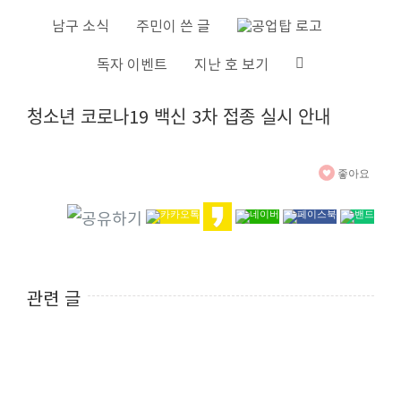
S
남구 소식
주민이 쓴 글
k
독자 이벤트
지난 호 보기
i
V
p
청소년 코로나19 백신 3차 접종 실시 안내
i
t
e
o
w
c
좋아요
L
o
a
n
r
t
g
e
관련 글
e
n
r
t
I
m