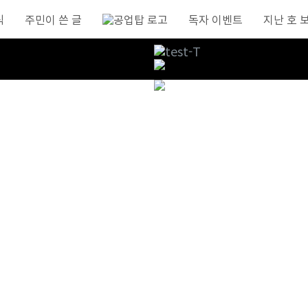
식
주민이 쓴 글
독자 이벤트
지난 호 